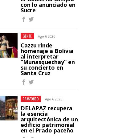
con lo anunciado en
Sucre
GENTE
Ago 6 2026
Cazzu rinde
homenaje a Bolivia
al interpretar
“Munasquechay” en
su concierto en
Santa Cruz
TRASFONDO
Ago 6 2026
DELAPAZ recupera
la esencia
arquitectónica de un
edificio patrimonial
en el Prado paceño