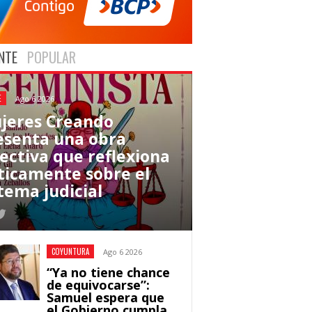
NTE
POPULAR
E
Ago 6 2026
jeres Creando
esenta una obra
lectiva que reflexiona
íticamente sobre el
tema judicial
COYUNTURA
Ago 6 2026
“Ya no tiene chance
de equivocarse”:
Samuel espera que
el Gobierno cumpla