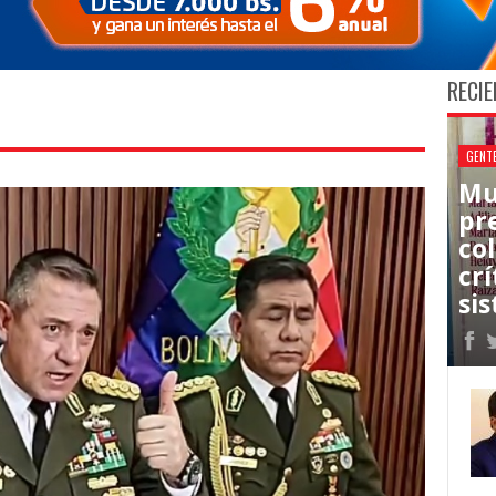
RECIE
GENT
Mu
pr
co
cr
sis