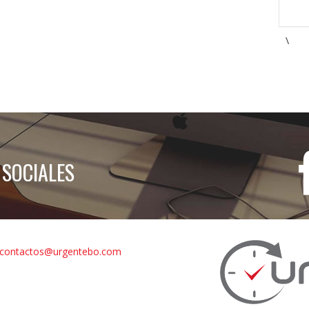
\
 SOCIALES
contactos@urgentebo.com