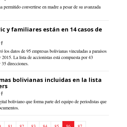
ha permitido convertirse en madre a pesar de su avanzada
 y familiares están en 14 casos de
eró los datos de 95 empresas bolivianas vinculadas a paraísos
 y 2015. La lista de accionistas está compuesta por 43
 35 direcciones.
mas bolivianas incluidas en la lista
ers
gital boliviano que forma parte del equipo de periodistas que
documentos.
0
81
82
83
84
85
86
87