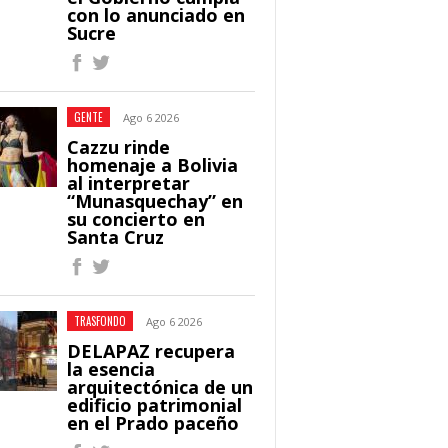
con lo anunciado en
Sucre
GENTE
Ago 6 2026
Cazzu rinde
homenaje a Bolivia
al interpretar
“Munasquechay” en
su concierto en
Santa Cruz
TRASFONDO
Ago 6 2026
DELAPAZ recupera
la esencia
arquitectónica de un
edificio patrimonial
en el Prado paceño