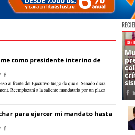
RECIE
GENT
Mu
pr
me como presidente interino de
co
cr
sis
pasó al frente del Ejecutivo luego de que el Senado diera
ent. Reemplazará a la saliente mandataria por un plazo
luchar para ejercer mi mandato hasta