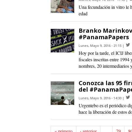
Una fecundación in vitro le 
edad
Branko Marinkovic
#PanamaPapers
Lunes, Mayo 9, 2016 - 21:15
Hoy por la tarde, el ICIJ lib
fiscales inscritas entre 1994
nombres, 20 intermediarios y
Conozca las 95 fir
del #PanamaPap
Lunes, Mayo 9, 2016 - 14:30
Urgentebo es el periódico di
hace la liberación de estos 
« primero
‹ anterior
…
79
8