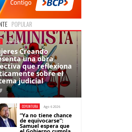
NTE
POPULAR
E
Ago 6 2026
jeres Creando
esenta una obra
lectiva que reflexiona
íticamente sobre el
tema judicial
COYUNTURA
Ago 6 2026
“Ya no tiene chance
de equivocarse”:
Samuel espera que
el Gobierno cumpla