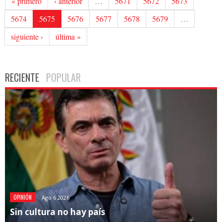
« primero
‹ anterior
…
5671
5672
5673
5674
5675
5676
5677
5678
5679
…
siguiente ›
última »
RECIENTE
POPULAR
OPINIÓN
Ago 6 2026
Sin cultura no hay país