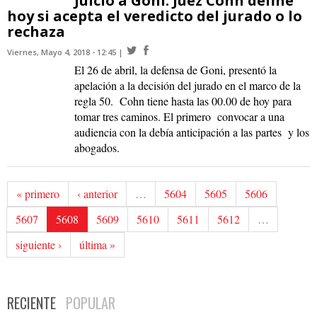
Juicio a Goni: Juez Cohn define
hoy si acepta el veredicto del jurado o lo
rechaza
Viernes, Mayo 4, 2018 - 12:45
El 26 de abril, la defensa de Goni, presentó la
apelación a la decisión del jurado en el marco de la
regla 50. Cohn tiene hasta las 00.00 de hoy para
tomar tres caminos. El primero convocar a una
audiencia con la debía anticipación a las partes y los
abogados.
« primero
‹ anterior
…
5604
5605
5606
5607
5608
5609
5610
5611
5612
…
siguiente ›
última »
RECIENTE
POPULAR