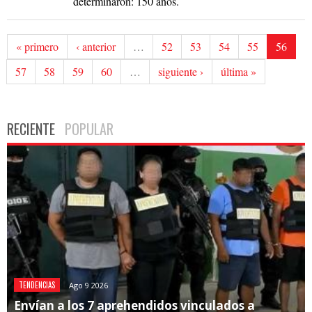
determinaron: 150 años.
« primero
‹ anterior
…
52
53
54
55
56
57
58
59
60
…
siguiente ›
última »
RECIENTE
POPULAR
TENDENCIAS
Ago 9 2026
Envían a los 7 aprehendidos vinculados a