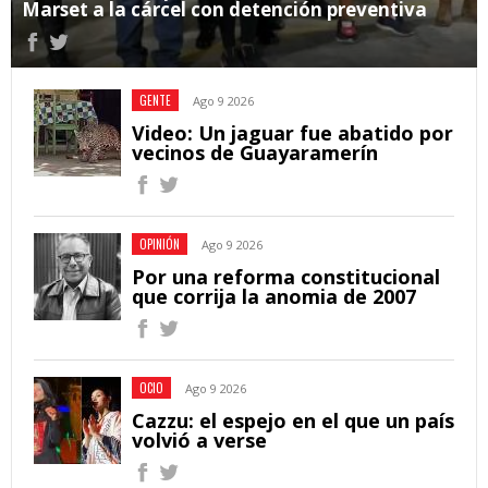
Marset a la cárcel con detención preventiva
GENTE
Ago 9 2026
Video: Un jaguar fue abatido por
vecinos de Guayaramerín
OPINIÓN
Ago 9 2026
Por una reforma constitucional
que corrija la anomia de 2007
OCIO
Ago 9 2026
Cazzu: el espejo en el que un país
volvió a verse