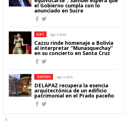
equivocarse”: Samuel espera que
el Gobierno cumpla con lo
anunciado en Sucre
GENTE
Ago 6 2026
Cazzu rinde homenaje a Bolivia
al interpretar “Munasquechay”
en su concierto en Santa Cruz
TRASFONDO
Ago 6 2026
DELAPAZ recupera la esencia
arquitectónica de un edificio
patrimonial en el Prado paceño
\