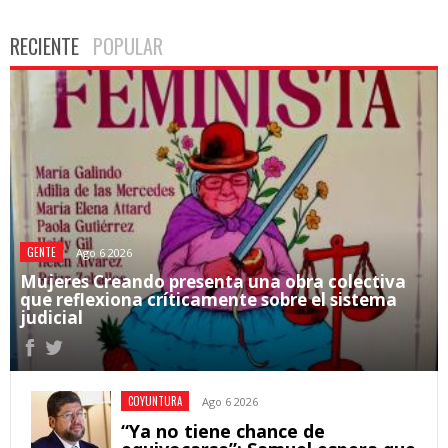
RECIENTE
POPULAR
GENTE
Ago 6 2026
Mujeres Creando presenta una obra colectiva
que reflexiona críticamente sobre el sistema
judicial
COYUNTURA
Ago 6 2026
“Ya no tiene chance de