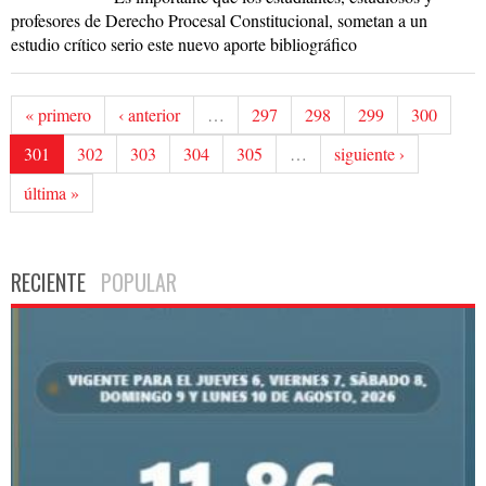
profesores de Derecho Procesal Constitucional, sometan a un
estudio crítico serio este nuevo aporte bibliográfico
« primero
‹ anterior
…
297
298
299
300
301
302
303
304
305
…
siguiente ›
última »
RECIENTE
POPULAR