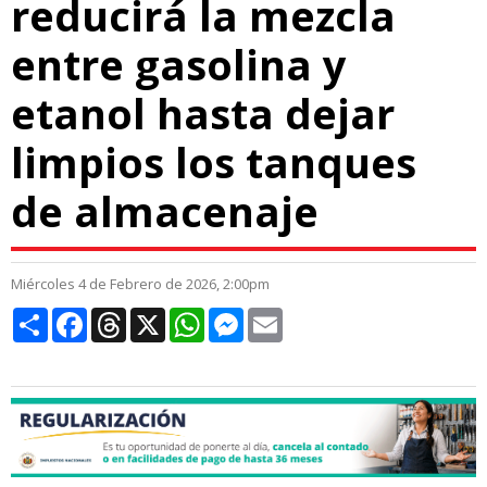
reducirá la mezcla
entre gasolina y
etanol hasta dejar
limpios los tanques
de almacenaje
Miércoles 4 de Febrero de 2026, 2:00pm
Compartir
Facebook
Threads
X
WhatsApp
Messenger
Email