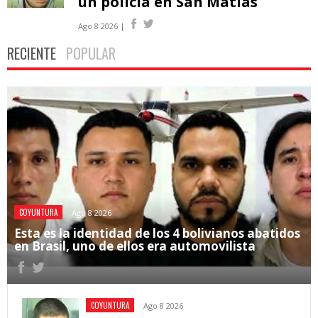
un policía en San Matías
Ago 8 2026 |
RECIENTE
POPULAR
COYUNTURA
Ago 8 2026
Esta es la identidad de los 4 bolivianos abatidos
en Brasil, uno de ellos era automovilista
COYUNTURA
Ago 8 2026