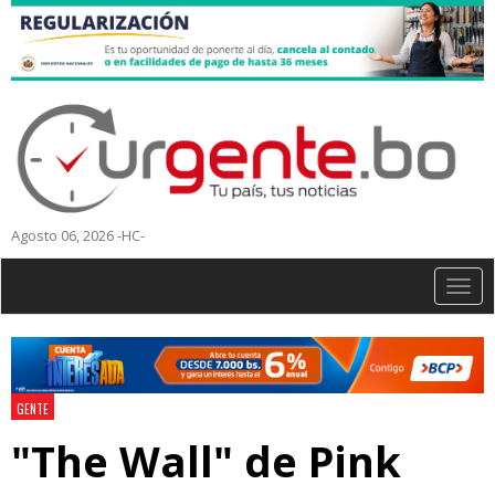
Agosto 06, 2026 -HC-
Togg
navig
GENTE
"The Wall" de Pink