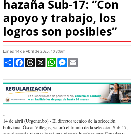
hazaña Sub-17: “Con
apoyo y trabajo, los
logros son posibles”
Lunes 14 de Abril de 2025, 10:30am
Compartir
Facebook
Threads
X
WhatsApp
Messenger
Email
...
14 de abril (Urgente.bo).- El director técnico de la selección
boliviana, Óscar Villegas, valoró el triunfo de la selección Sub-17,
que el pasado viernes logró una victoria histórica ante Ecuador y