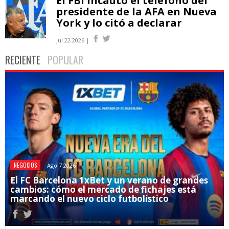
El FBI incautó el teléfono del
presidente de la AFA en Nueva
York y lo citó a declarar
Jul 22 2026 |
RECIENTE
POPULAR
NEGOCIOS
Ago 7 2026
El FC Barcelona 1xBet y un verano de grandes
cambios: cómo el mercado de fichajes está
marcando el nuevo ciclo futbolístico