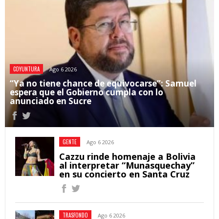
COYUNTURA
Ago 6 2026
“Ya no tiene chance de equivocarse”: Samuel
espera que el Gobierno cumpla con lo
anunciado en Sucre
GENTE
Ago 6 2026
Cazzu rinde homenaje a Bolivia
al interpretar “Munasquechay”
en su concierto en Santa Cruz
TRASFONDO
Ago 6 2026