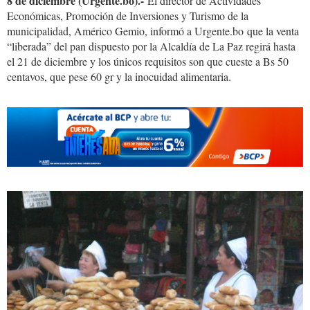
8 de diciembre (Urgente.bo).-
El director de Actividades
Económicas, Promoción de Inversiones y Turismo de la
municipalidad, Américo Gemio, informó a Urgente.bo que la venta
“liberada” del pan dispuesto por la Alcaldía de La Paz regirá hasta
el 21 de diciembre y los únicos requisitos son que cueste a Bs 50
centavos, que pese 60 gr y la inocuidad alimentaria.
Vendedoras-
de-
pan-
en-
Santa-