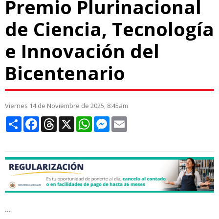
Premio Plurinacional
de Ciencia, Tecnología
e Innovación del
Bicentenario
Viernes 14 de Noviembre de 2025, 8:45am
Compartir
Facebook
Threads
X
WhatsApp
Messenger
Email
...