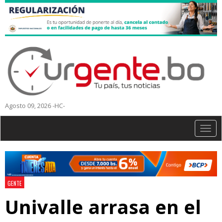
Agosto 09, 2026 -HC-
Togg
navig
GENTE
Univalle arrasa en el