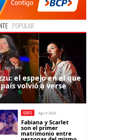
NTE
POPULAR
Ago 9 2026
zu: el espejo en el que
país volvió a verse
GENTE
Ago 9 2026
Fabiana y Scarlet
son el primer
matrimonio entre
personas del mismo