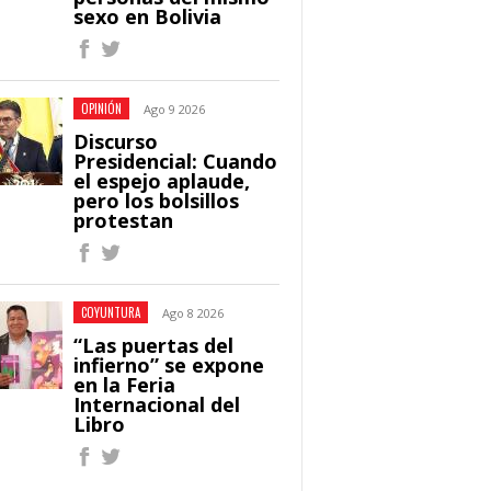
sexo en Bolivia
OPINIÓN
Ago 9 2026
Discurso
Presidencial: Cuando
el espejo aplaude,
pero los bolsillos
protestan
COYUNTURA
Ago 8 2026
“Las puertas del
infierno” se expone
en la Feria
Internacional del
Libro