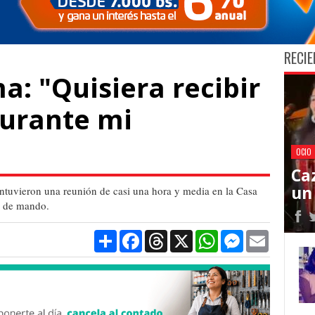
RECIE
: "Quisiera recibir
durante mi
OCIO
Caz
un 
ntuvieron una reunión de casi una hora y media en la Casa
o de mando.
Compartir
Facebook
Threads
X
WhatsApp
Messenger
Email