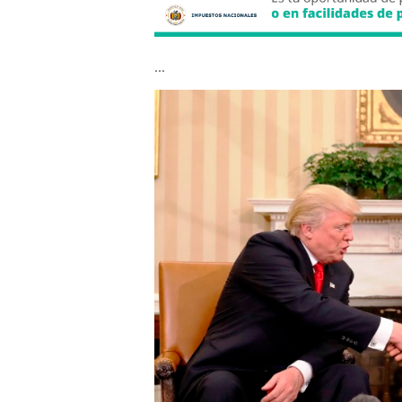
...
Obama_Trump.jpg