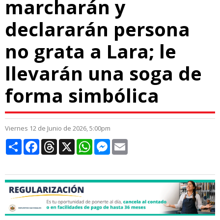
marcharán y
declararán persona
no grata a Lara; le
llevarán una soga de
forma simbólica
Viernes 12 de Junio de 2026, 5:00pm
Compartir
Facebook
Threads
X
WhatsApp
Messenger
Email