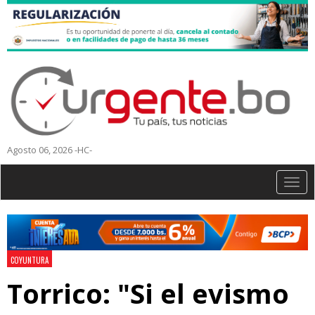
Agosto 06, 2026 -HC-
Togg
navig
COYUNTURA
Torrico: "Si el evismo