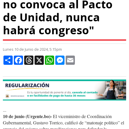
no convoca al Pacto
de Unidad, nunca
habrá congreso"
Lunes 10 de Junio de 2024, 5:15pm
Compartir
Facebook
Threads
X
WhatsApp
Messenger
Email
...
10 de junio (Urgente.bo)-
El viceministro de Coordinación
Gubernamental, Gustavo Torrico, calificó de “matonaje político” el
anuncio del evismo sobre movilizaciones para defender la