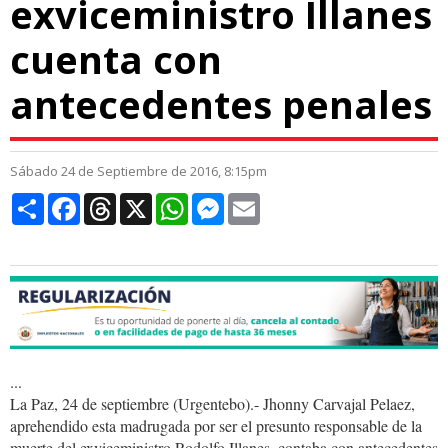
exviceministro Illanes
cuenta con
antecedentes penales
Sábado 24 de Septiembre de 2016, 8:15pm
Compartir
Facebook
Threads
X
WhatsApp
Messenger
Email
...
La Paz, 24 de septiembre (Urgentebo).- Jhonny Carvajal Pelaez,
aprehendido esta madrugada por ser el presunto responsable de la
muerte del exviceministro Rodolfo Illanes, contaba con antecedentes