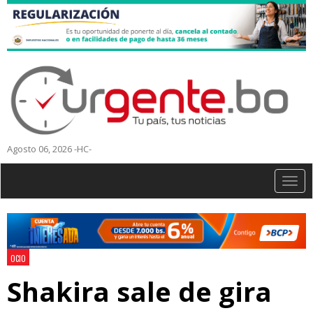
Agosto 06, 2026 -HC-
Togg
navig
OCIO
Shakira sale de gira