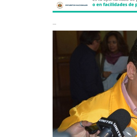
...
213123sd23.jpg