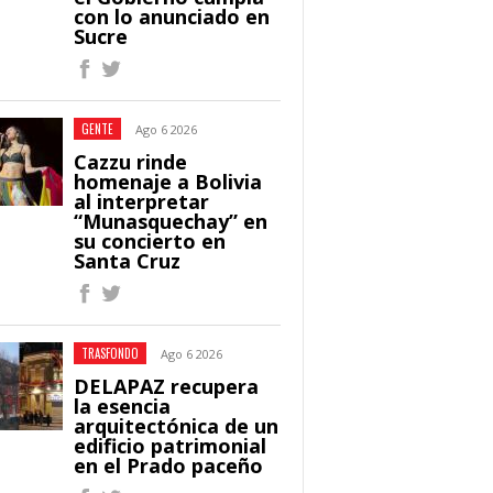
con lo anunciado en
Sucre
GENTE
Ago 6 2026
Cazzu rinde
homenaje a Bolivia
al interpretar
“Munasquechay” en
su concierto en
Santa Cruz
TRASFONDO
Ago 6 2026
DELAPAZ recupera
la esencia
arquitectónica de un
edificio patrimonial
en el Prado paceño