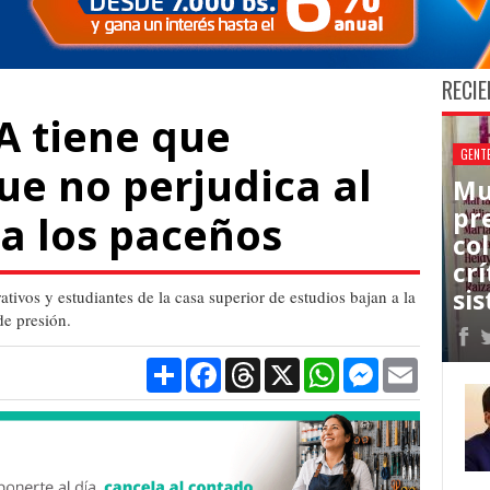
RECIE
EA tiene que
GENT
e no perjudica al
Mu
pr
 a los paceños
co
cr
sis
ivos y estudiantes de la casa superior de estudios bajan a la
de presión.
Compartir
Facebook
Threads
X
WhatsApp
Messenger
Email