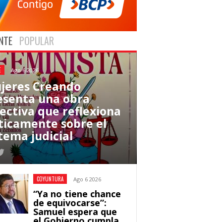
NTE
POPULAR
E
Ago 6 2026
jeres Creando
esenta una obra
lectiva que reflexiona
íticamente sobre el
tema judicial
COYUNTURA
Ago 6 2026
“Ya no tiene chance
de equivocarse”:
Samuel espera que
el Gobierno cumpla