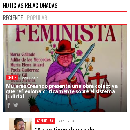
NOTICIAS RELACIONADAS
RECIENTE
POPULAR
GENTE
Ago 6 2026
Mujeres Creando presenta una obra colectiva
que reflexiona críticamente sobre el sistema
judicial
COYUNTURA
Ago 6 2026
“Ya no tiene chance de