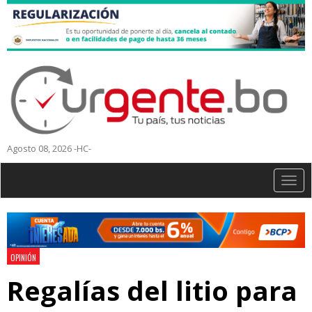
Agosto 08, 2026 -HC-
Togg
navig
OPINIÓN
Regalías del litio para