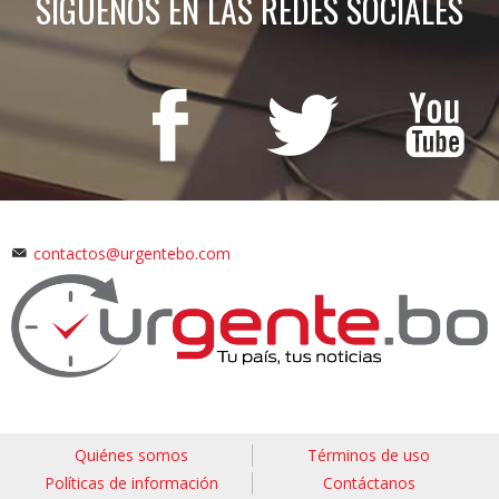
SÍGUENOS EN LAS REDES SOCIALES
contactos@urgentebo.com
Quiénes somos
Términos de uso
Políticas de información
Contáctanos