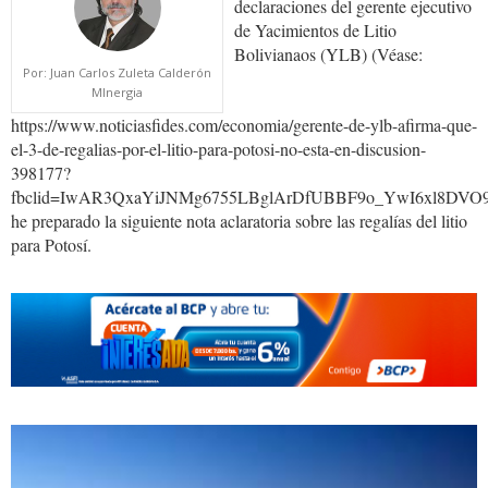
declaraciones del gerente ejecutivo
de Yacimientos de Litio
Bolivianaos (YLB) (Véase:
Por: Juan Carlos Zuleta Calderón
MInergia
https://www.noticiasfides.com/economia/gerente-de-ylb-afirma-que-
el-3-de-regalias-por-el-litio-para-potosi-no-esta-en-discusion-
398177?
fbclid=IwAR3QxaYiJNMg6755LBglArDfUBBF9o_YwI6xl8DVO9
he preparado la siguiente nota aclaratoria sobre las regalías del litio
para Potosí.
LITIO.UYUNI_.jpg