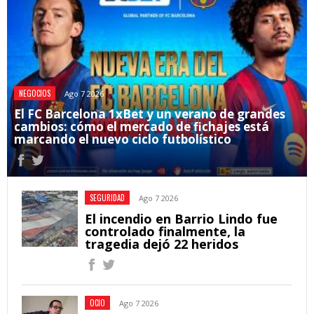
NEGOCIOS
Ago 7 2026
El FC Barcelona 1xBet y un verano de grandes
cambios: cómo el mercado de fichajes está
marcando el nuevo ciclo futbolístico
SEGURIDAD
Ago 7 2026
El incendio en Barrio Lindo fue
controlado finalmente, la
tragedia dejó 22 heridos
OCIO
Ago 7 2026