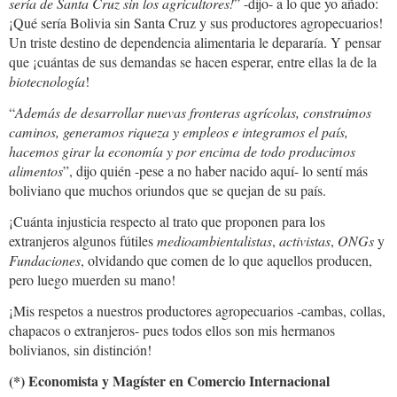
sería
de
Santa Cruz sin los agricultores!
” -dijo- a lo que yo añado:
¡Qué sería Bolivia sin Santa Cruz y sus productores agropecuarios!
Un triste destino de dependencia alimentaria le depararía. Y pensar
que ¡cuántas de sus demandas se hacen esperar, entre ellas la de la
biotecnología
!
“
Además de desarrollar nuevas fronteras agrícolas, construimos
caminos,
generamos
riqueza y empleos e integramos el país,
hacemos
girar la economía
y por encima de todo
producimos
alimentos
”, dijo quién -pese a no haber nacido aquí- lo sentí más
boliviano que muchos oriundos que se quejan de su país.
¡Cuánta injusticia respecto al trato que proponen para los
extranjeros algunos fútiles
medioambientalistas
,
activistas
,
ONGs
y
Fundaciones
, olvidando que comen de lo que aquellos producen,
pero luego muerden su mano!
¡Mis respetos a nuestros productores agropecuarios -cambas, collas,
chapacos o extranjeros- pues todos ellos son mis hermanos
bolivianos, sin distinción!
(*) Economista y Magíster en Comercio Internacional