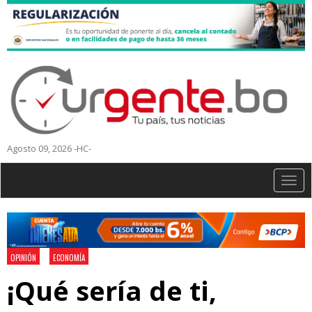
Agosto 09, 2026 -HC-
Togg
navig
OPINIÓN
ECONOMÍA
¡Qué sería de ti,