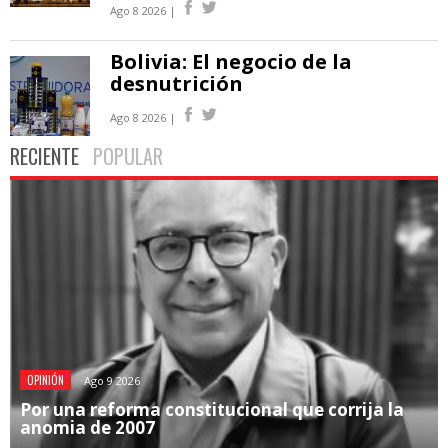
Ago 8 2026 |
Bolivia: El negocio de la
desnutrición
Ago 8 2026 |
RECIENTE
POPULAR
OPINIÓN
Ago 9 2026
Por una reforma constitucional que corrija la
anomia de 2007