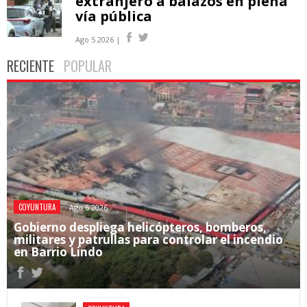
extranjero a balazos en plena
vía pública
Ago 5 2026 |
RECIENTE
POPULAR
COYUNTURA
Ago 6 2026
Gobierno despliega helicópteros, bomberos,
militares y patrullas para controlar el incendio
en Barrio Lindo