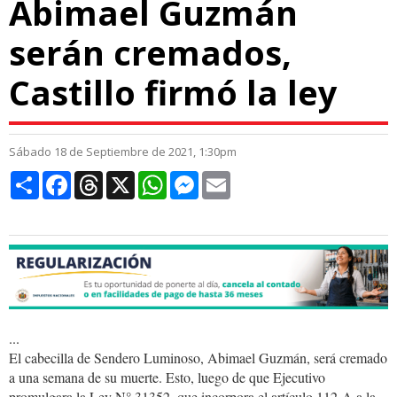
Abimael Guzmán
serán cremados,
Castillo firmó la ley
Sábado 18 de Septiembre de 2021, 1:30pm
Compartir
Facebook
Threads
X
WhatsApp
Messenger
Email
...
El cabecilla de Sendero Luminoso, Abimael Guzmán, será cremado
a una semana de su muerte. Esto, luego de que Ejecutivo
promulgara la Ley N° 31352, que incorpora el artículo 112-A a la