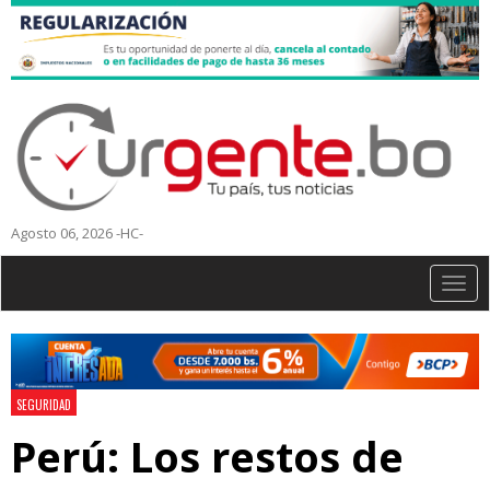
Agosto 06, 2026 -HC-
Togg
navig
SEGURIDAD
Perú: Los restos de