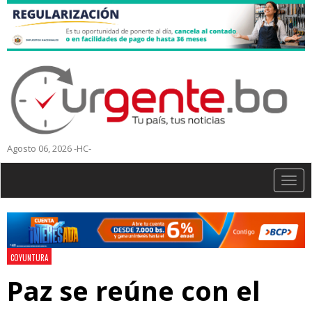
Agosto 06, 2026 -HC-
Togg
navig
COYUNTURA
Paz se reúne con el