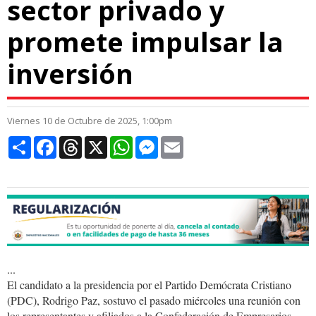
sector privado y
promete impulsar la
inversión
Viernes 10 de Octubre de 2025, 1:00pm
Compartir
Facebook
Threads
X
WhatsApp
Messenger
Email
...
El candidato a la presidencia por el Partido Demócrata Cristiano
(PDC), Rodrigo Paz, sostuvo el pasado miércoles una reunión con
los representantes y afiliados a la Confederación de Empresarios