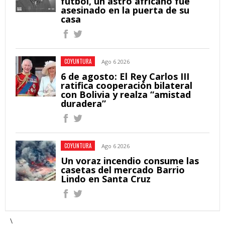
fútbol, un astro africano fue
asesinado en la puerta de su
casa
COYUNTURA
Ago 6 2026
6 de agosto: El Rey Carlos III
ratifica cooperación bilateral
con Bolivia y realza “amistad
duradera”
COYUNTURA
Ago 6 2026
Un voraz incendio consume las
casetas del mercado Barrio
Lindo en Santa Cruz
\