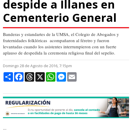
despide a Illanes en
Cementerio General
Banderas y estandartes de la UMSA, el Colegio de Abogados y
fraternidades folklóricas acompañaron al féretro y fueron
levantadas cuando los asistentes interrumpieron con un fuerte
aplauso de despedida la ceremonia religiosa final del sepelio.
Domingo 28 de Agosto de 2016, 7:15pm
Compartir
Facebook
Threads
X
WhatsApp
Messenger
Email
...