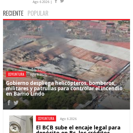
Ago 6 2026 |
RECIENTE
POPULAR
COYUNTURA
Ago 6 2026
Gobierno despliega helicópteros, bomberos,
militares y patrullas para controlar el incendio
en Barrio Lindo
COYUNTURA
Ago 6 2026
El BCB sube el encaje legal para
depósito en Bs, los créditos