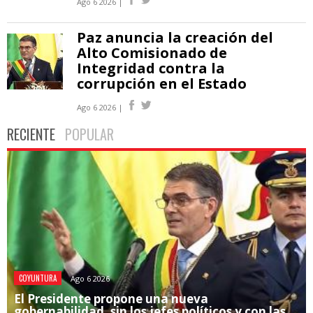
Ago 6 2026 |
Paz anuncia la creación del
Alto Comisionado de
Integridad contra la
corrupción en el Estado
Ago 6 2026 |
RECIENTE
POPULAR
COYUNTURA
Ago 6 2026
El Presidente propone una nueva
gobernabilidad, sin los jefes políticos y con las