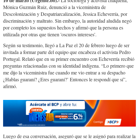
10 de marzo (Urgente.bo).-
La socióloga y activista chaqueña,
Mónica Guzmán Ruiz, denunció a la viceministra de
Descolonización y Despatriarcalización, Jessica Echeverría, por
discriminación y maltrato. Sin embargo, la autoridad aludida negó
por completo los supuestos hechos y afirmó que la persona es
utilizada por otras que tienen 'oscuros intereses'.
Según su testimonio, llegó a La Paz el 20 de febrero luego de ser
invitada a formar parte del equipo que encabeza el activista Pedro
Portugal. Relató que en su primer encuentro con Echeverría recibió
preguntas relacionadas con su identidad indígena. “Lo primero que
me dijo la viceministra fue cuando me vio entrar a su despacho
¿Hablas guaraní? ¿Eres guaraní?’ Entonces le respondí que sí”,
afirmó.
Luego de esa conversación, aseguró que se le asignó para realizar la