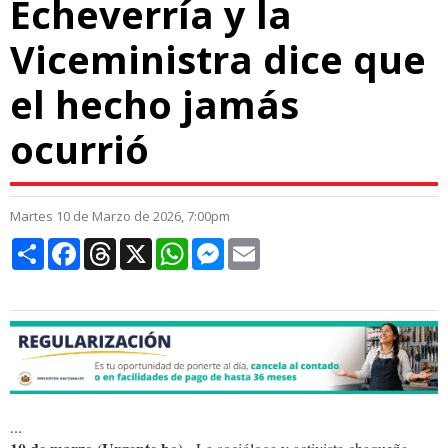
Echeverría y la
Viceministra dice que
el hecho jamás
ocurrió
Martes 10 de Marzo de 2026, 7:00pm
Compartir
Facebook
Threads
X
WhatsApp
Messenger
Email
...