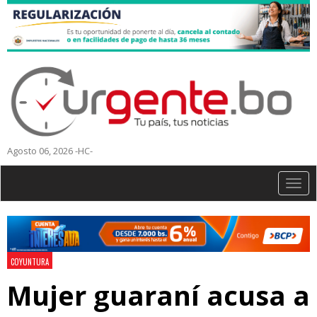
Agosto 06, 2026 -HC-
Togg
navig
COYUNTURA
Mujer guaraní acusa a