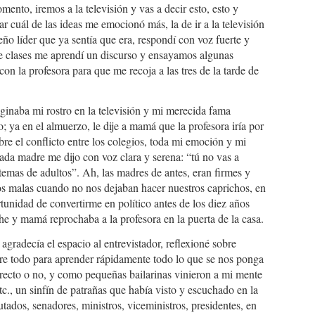
ento, iremos a la televisión y vas a decir esto, esto y
r cuál de las ideas me emocionó más, la de ir a la televisión
ño líder que ya sentía que era, respondí con voz fuerte y
 de clases me aprendí un discurso y ensayamos algunas
 con la profesora para que me recoja a las tres de la tarde de
aginaba mi rostro en la televisión y mi merecida fama
o; ya en el almuerzo, le dije a mamá que la profesora iría por
obre el conflicto entre los colegios, toda mi emoción y mi
a madre me dijo con voz clara y serena: “tú no vas a
emas de adultos”. Ah, las madres de antes, eran firmes y
amos malas cuando no nos dejaban hacer nuestros caprichos, en
tunidad de convertirme en político antes de los diez años
e y mamá reprochaba a la profesora en la puerta de la casa.
 agradecía el espacio al entrevistador, reflexioné sobre
bre todo para aprender rápidamente todo lo que se nos ponga
orrecto o no, y como pequeñas bailarinas vinieron a mi mente
tc., un sinfín de patrañas que había visto y escuchado en la
tados, senadores, ministros, viceministros, presidentes, en