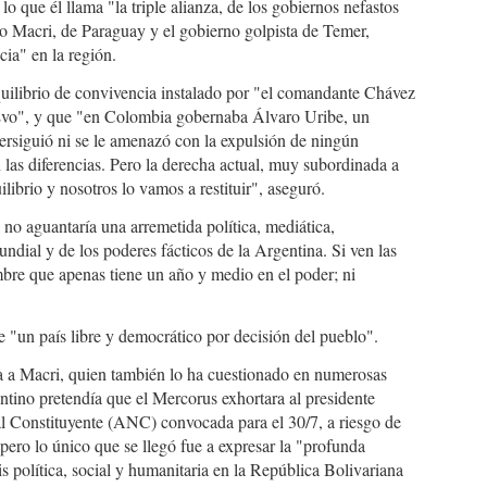
lo que él llama "la triple alianza, de los gobiernos nefastos
o Macri, de Paraguay y el gobierno golpista de Temer,
cia" en la región.
ilibrio de convivencia instalado por "el comandante Chávez
 Evo", y que "en Colombia gobernaba Álvaro Uribe, un
ersiguió ni se le amenazó con la expulsión de ningún
 las diferencias. Pero la derecha actual, muy subordinada a
librio y nosotros lo vamos a restituir", aseguró.
no aguantaría una arremetida política, mediática,
ndial y de los poderes fácticos de la Argentina. Si ven las
re que apenas tiene un año y medio en el poder; ni
 de "un país libre y democrático por decisión del pueblo".
ca a Macri, quien también lo ha cuestionado en numerosas
ntino pretendía que el Mercorus exhortara al presidente
l Constituyente (ANC) convocada para el 30/7, a riesgo de
pero lo único que se llegó fue a expresar la "profunda
s política, social y humanitaria en la República Bolivariana