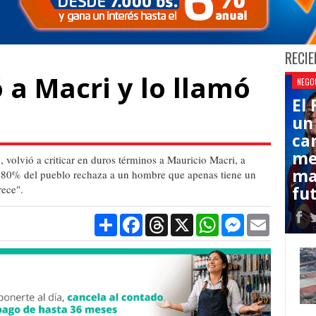
RECIE
 a Macri y lo llamó
NEGO
El
un
ca
me
 volvió a criticar en duros términos a Mauricio Macri, a
ma
l 80% del pueblo rechaza a un hombre que apenas tiene un
rece".
fut
Compartir
Facebook
Threads
X
WhatsApp
Messenger
Email