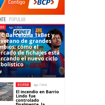
NTE
POPULAR
CIOS
Ago 7 2026
 FC Barcelona 1xBet y
 verano de grandes
mbios: cómo el
rcado de fichajes está
rcando el nuevo ciclo
bolístico
SEGURIDAD
Ago 7 2026
El incendio en Barrio
Lindo fue
controlado
finalmente, la