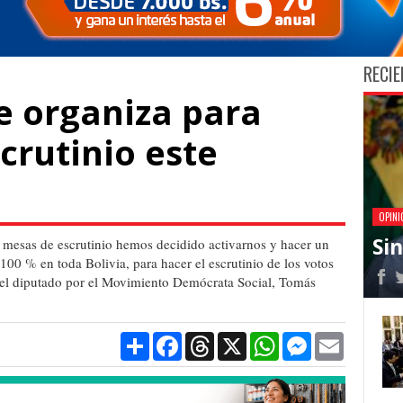
RECIE
e organiza para
scrutinio este
OPINI
Si
s mesas de escrutinio hemos decidido activarnos y hacer un
 100 % en toda Bolivia, para hacer el escrutinio de los votos
o el diputado por el Movimiento Demócrata Social, Tomás
Compartir
Facebook
Threads
X
WhatsApp
Messenger
Email