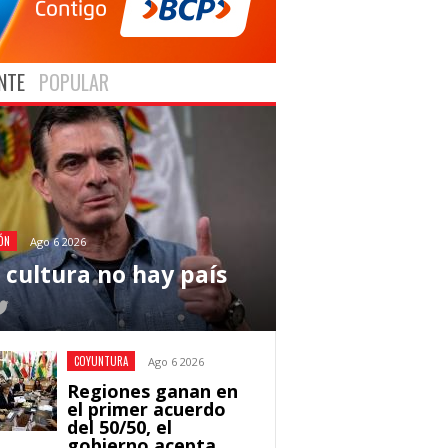
NTE
POPULAR
ÓN
Ago 6 2026
n cultura no hay país
COYUNTURA
Ago 6 2026
Regiones ganan en
el primer acuerdo
del 50/50, el
gobierno acepta