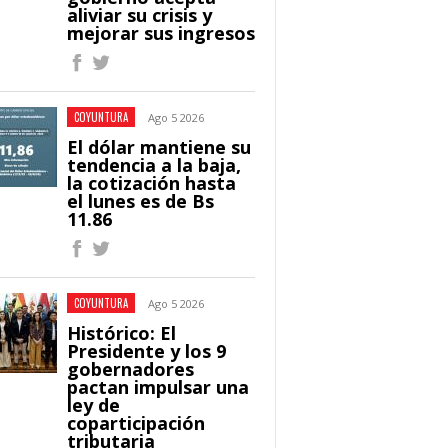
aliviar su crisis y
mejorar sus ingresos
COYUNTURA
Ago 5 2026
El dólar mantiene su
tendencia a la baja,
la cotización hasta
el lunes es de Bs
11.86
COYUNTURA
Ago 5 2026
Histórico: El
Presidente y los 9
gobernadores
pactan impulsar una
ley de
coparticipación
tributaria