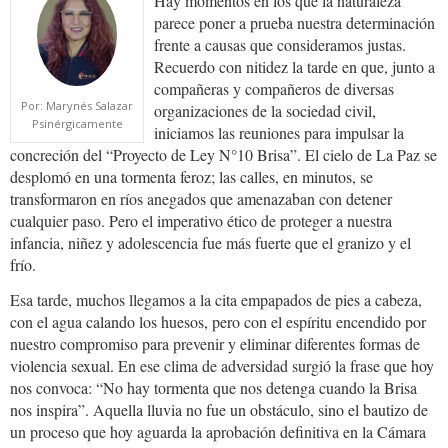
Hay momentos en los que la naturaleza
parece poner a prueba nuestra determinación
frente a causas que consideramos justas.
Recuerdo con nitidez la tarde en que, junto a
compañeras y compañeros de diversas
Por: Marynés Salazar
organizaciones de la sociedad civil,
Psinérgicamente
iniciamos las reuniones para impulsar la
concreción del “Proyecto de Ley N°10 Brisa”. El cielo de La Paz se
desplomó en una tormenta feroz; las calles, en minutos, se
transformaron en ríos anegados que amenazaban con detener
cualquier paso. Pero el imperativo ético de proteger a nuestra
infancia, niñez y adolescencia fue más fuerte que el granizo y el
frío.
Esa tarde, muchos llegamos a la cita empapados de pies a cabeza,
con el agua calando los huesos, pero con el espíritu encendido por
nuestro compromiso para prevenir y eliminar diferentes formas de
violencia sexual. En ese clima de adversidad surgió la frase que hoy
nos convoca: “No hay tormenta que nos detenga cuando la Brisa
nos inspira”. Aquella lluvia no fue un obstáculo, sino el bautizo de
un proceso que hoy aguarda la aprobación definitiva en la Cámara