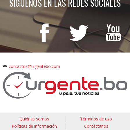
SÍGUENOS EN LAS REDES SOCIALES
contactos@urgentebo.com
Quiénes somos
Términos de uso
Políticas de información
Contáctanos