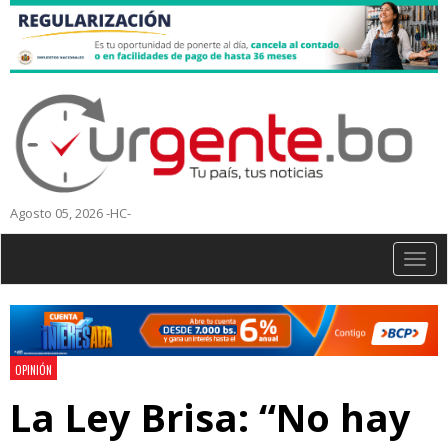
Agosto 05, 2026 -HC-
Togg
navig
OPINIÓN
La Ley Brisa: “No hay