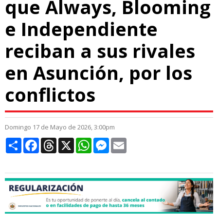
que Always, Blooming
e Independiente
reciban a sus rivales
en Asunción, por los
conflictos
Domingo 17 de Mayo de 2026, 3:00pm
Compartir
Facebook
Threads
X
WhatsApp
Messenger
Email