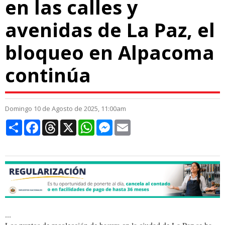
en las calles y
avenidas de La Paz, el
bloqueo en Alpacoma
continúa
Domingo 10 de Agosto de 2025, 11:00am
Compartir
Facebook
Threads
X
WhatsApp
Messenger
Email
...