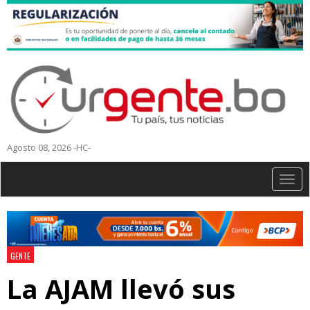
Agosto 08, 2026 -HC-
Togg
navig
GENTE
La AJAM llevó sus