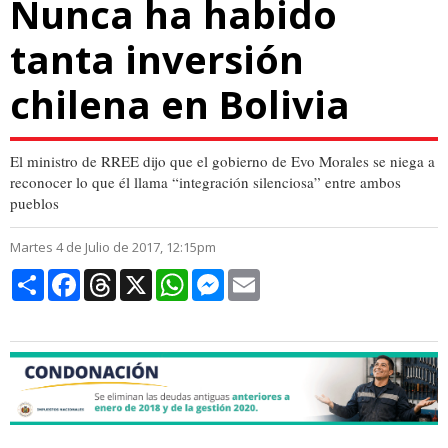
Nunca ha habido
tanta inversión
chilena en Bolivia
El ministro de RREE dijo que el gobierno de Evo Morales se niega a
reconocer lo que él llama “integración silenciosa” entre ambos
pueblos
Martes 4 de Julio de 2017, 12:15pm
Compartir
Facebook
Threads
X
WhatsApp
Messenger
Email