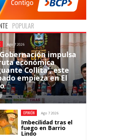
NTE
POPULAR
E
Ago 7 2026
 Gobernación impulsa
 ruta económica
uante Collita', este
bado empieza en El
to
OPINIÓN
Ago 7 2026
Imbecilidad tras el
fuego en Barrio
Lindo