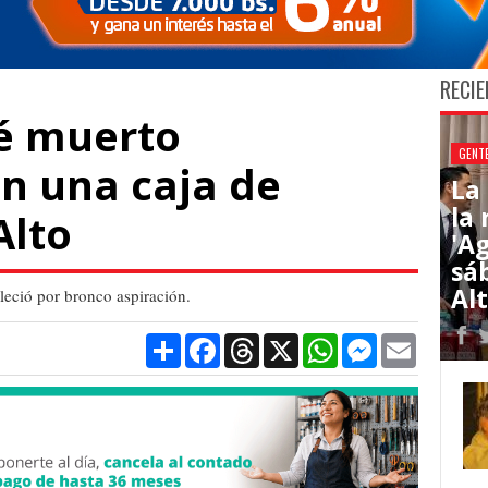
RECIE
é muerto
GENT
n una caja de
La
la
Alto
'Ag
sá
Al
leció por bronco aspiración.
Compartir
Facebook
Threads
X
WhatsApp
Messenger
Email