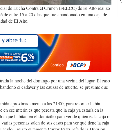
\
cial de Lucha Contra el Crimen (FELCC) de El Alto realizó
bé de entre 15 a 20 días que fue abandonado en una caja de
udad de El Alto.
ntrada la noche del domingo por una vecina del lugar. El caso
 abandonó el cadáver y las causas de muerte, se presume que
omida aproximadamente a las 21:00, para retornar había
n ese ínterin es que percata que la caja ya estaría en la
los que habitan en el domicilio para ver de quién es la caja o
 varias personas salen de sus casas para ver qué tiene la caja
lecido”, relató el teniente Carlos Patzi, jefe de la División