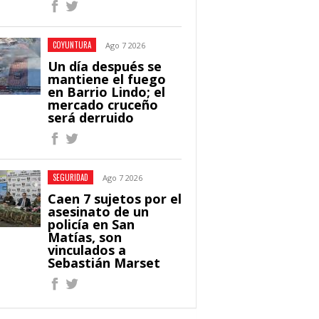
COYUNTURA
Ago 7 2026
Un día después se
mantiene el fuego
en Barrio Lindo; el
mercado cruceño
será derruido
SEGURIDAD
Ago 7 2026
Caen 7 sujetos por el
asesinato de un
policía en San
Matías, son
vinculados a
Sebastián Marset