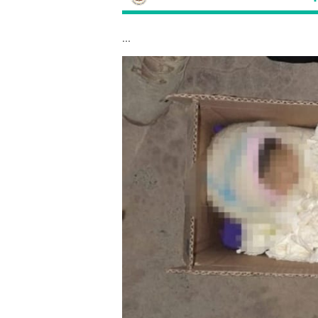
...
bebé3.jpg