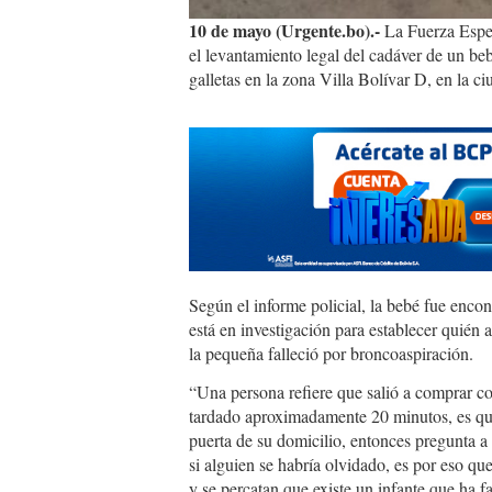
10 de mayo (Urgente.bo).-
La Fuerza Espe
el levantamiento legal del cadáver de un be
galletas en la zona Villa Bolívar D, en la ci
Según el informe policial, la bebé fue enco
está en investigación para establecer quién
la pequeña falleció por broncoaspiración.
“Una persona refiere que salió a comprar c
tardado aproximadamente 20 minutos, es que e
puerta de su domicilio, entonces pregunta a 
si alguien se habría olvidado, es por eso que
y se percatan que existe un infante que ha fal