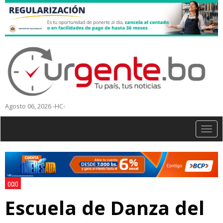
Agosto 06, 2026 -HC-
Togg
navig
OCIO
Escuela de Danza del