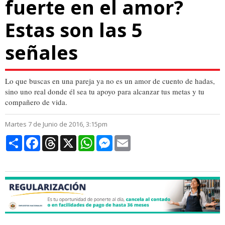
fuerte en el amor?
Estas son las 5
señales
Lo que buscas en una pareja ya no es un amor de cuento de hadas,
sino uno real donde él sea tu apoyo para alcanzar tus metas y tu
compañero de vida.
Martes 7 de Junio de 2016, 3:15pm
Compartir
Facebook
Threads
X
WhatsApp
Messenger
Email