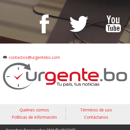
contactos@urgentebo.com
Quiénes somos
Términos de uso
Políticas de información
Contáctanos
Derechos Reservados 2026 © URGENTE