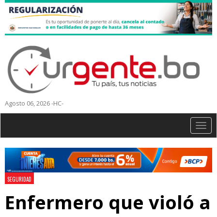
Agosto 06, 2026 -HC-
Togg
navig
SEGURIDAD
Enfermero que violó a