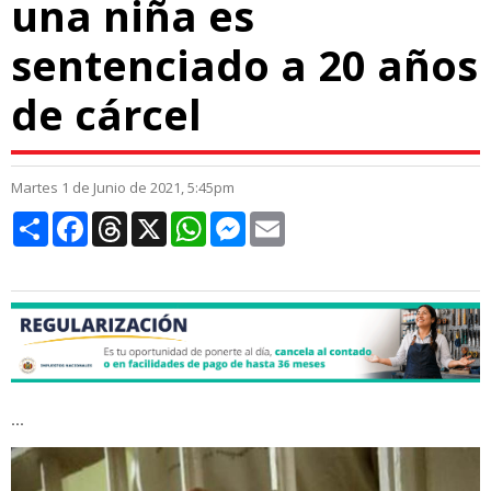
una niña es
sentenciado a 20 años
de cárcel
Martes 1 de Junio de 2021, 5:45pm
Compartir
Facebook
Threads
X
WhatsApp
Messenger
Email
...
whatsapp_image_2019-