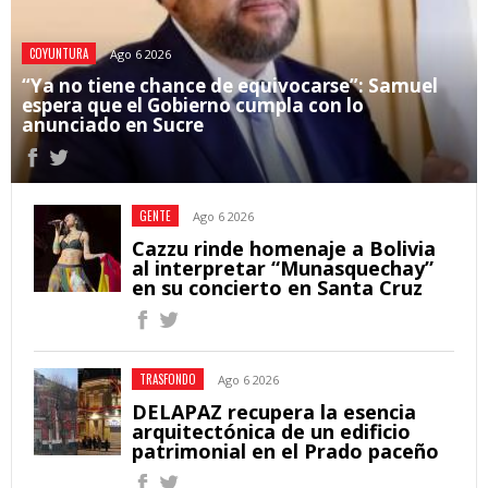
COYUNTURA
Ago 6 2026
“Ya no tiene chance de equivocarse”: Samuel
espera que el Gobierno cumpla con lo
anunciado en Sucre
GENTE
Ago 6 2026
Cazzu rinde homenaje a Bolivia
al interpretar “Munasquechay”
en su concierto en Santa Cruz
TRASFONDO
Ago 6 2026
DELAPAZ recupera la esencia
arquitectónica de un edificio
patrimonial en el Prado paceño