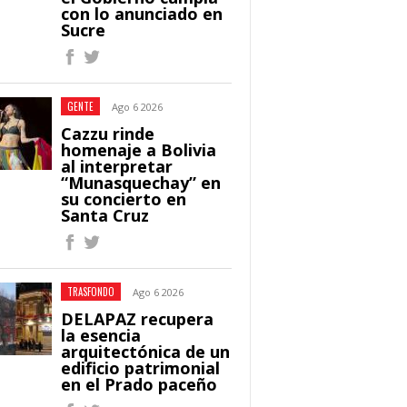
con lo anunciado en
Sucre
GENTE
Ago 6 2026
Cazzu rinde
homenaje a Bolivia
al interpretar
“Munasquechay” en
su concierto en
Santa Cruz
TRASFONDO
Ago 6 2026
DELAPAZ recupera
la esencia
arquitectónica de un
edificio patrimonial
en el Prado paceño