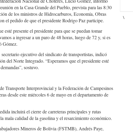
 Confederación Nacional de Choferes, Lucio Gómez, informó
 reunión en la Casa Grande del Pueblo, prevista para las 8:30
pación de los ministros de Hidrocarburos, Economía, Obras
\
on el pedido de que el presidente Rodrigo Paz participe.
ue esté presente el presidente para que se puedan tomar
vamos a ingresar a un paro de 48 horas, luego de 72 y, si es
tió Gómez.
ecretario ejecutivo del sindicato de transportistas, indicó
gión del Norte Integrado. “Esperamos que el presidente esté
s demandas”, sostuvo.
 de Transporte Interprovincial y la Federación de Campesinos
eras desde este miércoles 6 de mayo en el departamento de
dida incluirá el cierre de carreteras principales y rutas
la mala calidad de la gasolina y el resarcimiento económico.
 Trabajadores Mineros de Bolivia (FSTMB), Andrés Paye,