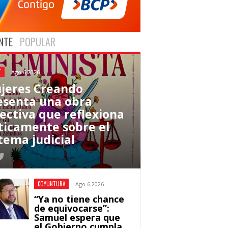
NTE
POPULAR
E
Ago 6 2026
jeres Creando
esenta una obra
lectiva que reflexiona
íticamente sobre el
tema judicial
COYUNTURA
Ago 6 2026
“Ya no tiene chance
de equivocarse”:
Samuel espera que
el Gobierno cumpla