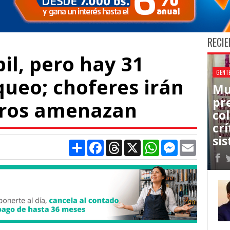
RECIE
bil, pero hay 31
GENT
queo; choferes irán
Mu
pr
otros amenazan
co
cr
sis
Compartir
Facebook
Threads
X
WhatsApp
Messenger
Email