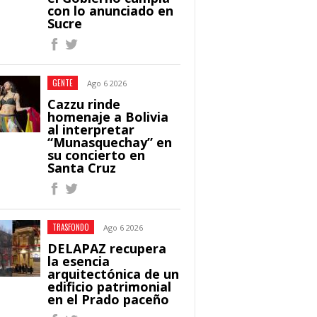
con lo anunciado en
Sucre
GENTE
Ago 6 2026
Cazzu rinde
homenaje a Bolivia
al interpretar
“Munasquechay” en
su concierto en
Santa Cruz
TRASFONDO
Ago 6 2026
DELAPAZ recupera
la esencia
arquitectónica de un
edificio patrimonial
en el Prado paceño