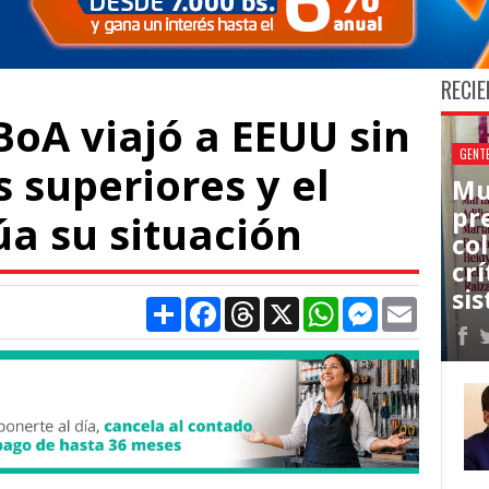
RECIE
BoA viajó a EEUU sin
GENT
 superiores y el
Mu
pr
úa su situación
co
cr
sis
Compartir
Facebook
Threads
X
WhatsApp
Messenger
Email