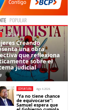
NTE
POPULAR
E
Ago 6 2026
jeres Creando
esenta una obra
lectiva que reflexiona
íticamente sobre el
tema judicial
COYUNTURA
Ago 6 2026
“Ya no tiene chance
de equivocarse”:
Samuel espera que
el Gobierno cumpla