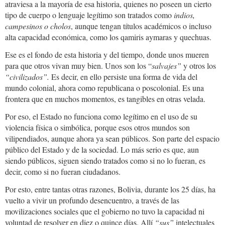
atraviesa a la mayoría de esa historia, quienes no poseen un cierto
tipo de cuerpo o lenguaje legítimo son tratados como
indios,
campesinos o cholos
, aunque tengan títulos académicos o incluso
alta capacidad económica, como los qamiris aymaras y quechuas.
Ese es el fondo de esta historia y del tiempo, donde unos mueren
para que otros vivan muy bien. Unos son los “
salvajes”
y otros los
“civilizados”.
Es decir, en ello persiste una forma de vida del
mundo colonial, ahora como republicana o poscolonial. Es una
frontera que en muchos momentos, es tangibles en otras velada.
Por eso, el Estado no funciona como legítimo en el uso de su
violencia física o simbólica, porque esos otros mundos son
vilipendiados, aunque ahora ya sean públicos. Son parte del espacio
público del Estado y de la sociedad. Lo más serio es que, aun
siendo públicos, siguen siendo tratados como si no lo fueran, es
decir, como si no fueran ciudadanos.
Por esto, entre tantas otras razones, Bolivia, durante los 25 días, ha
vuelto a vivir un profundo desencuentro, a través de las
movilizaciones sociales que el gobierno no tuvo la capacidad ni
voluntad de resolver en diez o quince días. Allí
“sus”
intelectuales