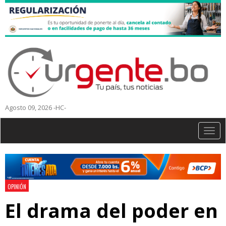
Agosto 09, 2026 -HC-
Togg
navig
OPINIÓN
El drama del poder en