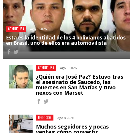
COYUNTURA
Ago 8 2026
Esta es la identidad de los 4 bolivianos abatidos
en Brasil, uno de ellos era automovilista
COYUNTURA
Ago 8 2026
¿Quién era José Paz? Estuvo tras
el asesinato de Saucedo, las
muertes en San Matías y tuvo
nexos con Marset
NEGOCIOS
Ago 8 2026
Muchos seguidores y pocas
ventas: cómo convertir