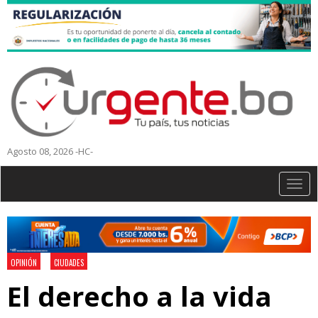
Agosto 08, 2026 -HC-
Togg
navig
OPINIÓN
CIUDADES
El derecho a la vida