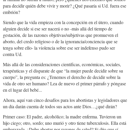
para decidir quién debe vivir y morir? ¿Qué pasaría si Ud. fuera ese
embrión?
Siendo que la vida empieza con la concepción en el útero, cuando
alguien decide si ese ser nacerá o no -más allá del tiempo de
gestación, de las razones objetivas/subjetivas que promueven el
aborto, del credo religioso o de la ignorancia/conciencia que se
tenga sobre ello- la violencia sobre ese ser indefenso pudo ser
contra Ud.
Más allá de las consideraciones científicas, económicas, sociales,
terapéuticas y el disparate de que “la mujer puede decidir sobre su
cuerpo”, la pregunta es: ¿Tenemos el derecho de decidir sobre la
vida de otro ser humano? Lea de nuevo el primer párrafo y póngase
en el lugar del bebé...
Ahora, aquí van cinco desafíos para los abortistas y legisladores que
un día darán cuenta de todos sus actos ante Dios…¿qué dirán?
Primer caso: El padre, alcohólico; la madre enferma. Tuvieron un
hijo ciego; otro, sordo; uno murió y otro tiene tuberculosis. Ella está
embarazada. ¿Debe abortar por razones de salud? Si dijo que sí