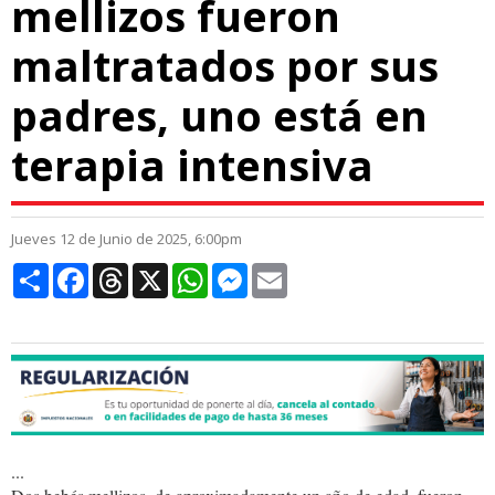
mellizos fueron
maltratados por sus
padres, uno está en
terapia intensiva
Jueves 12 de Junio de 2025, 6:00pm
Compartir
Facebook
Threads
X
WhatsApp
Messenger
Email
...