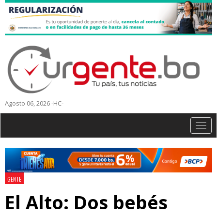
Agosto 06, 2026 -HC-
Togg
navig
GENTE
El Alto: Dos bebés