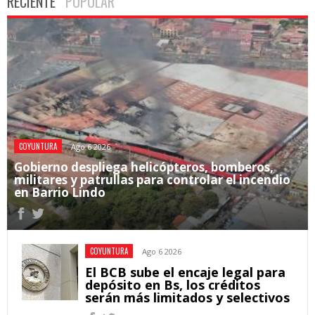
RECIENTE
POPULAR
COYUNTURA
Ago 6 2026
Gobierno despliega helicópteros, bomberos,
militares y patrullas para controlar el incendio
en Barrio Lindo
COYUNTURA
Ago 6 2026
El BCB sube el encaje legal para
depósito en Bs, los créditos
serán más limitados y selectivos