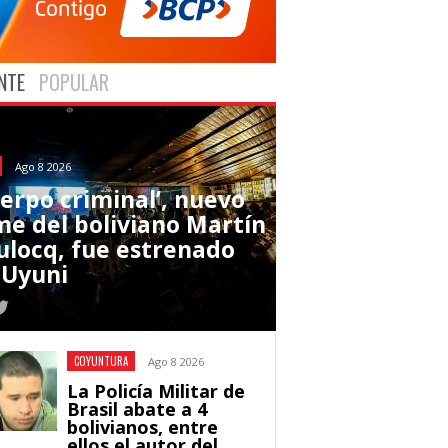
NTE
POPULAR
Ago 8 2026
uerpo criminal’, nuevo
lme del boliviano Martín
ulocq, fue estrenado
 Uyuni
COYUNTURA
Ago 8 2026
La Policía Militar de
Brasil abate a 4
bolivianos, entre
ellos el autor del