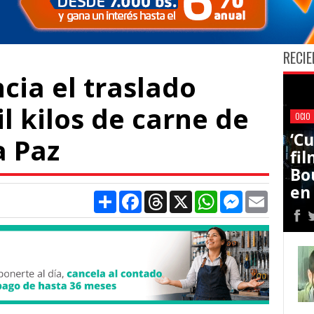
RECIE
cia el traslado
l kilos de carne de
OCIO
‘C
a Paz
fi
Bo
en
Compartir
Facebook
Threads
X
WhatsApp
Messenger
Email