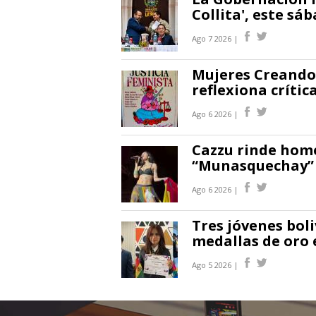
Collita', este sá
Ago 7 2026 |
Mujeres Creando 
reflexiona crític
Ago 6 2026 |
Cazzu rinde home
“Munasquechay” e
Ago 6 2026 |
Tres jóvenes bol
medallas de oro 
Ago 5 2026 |