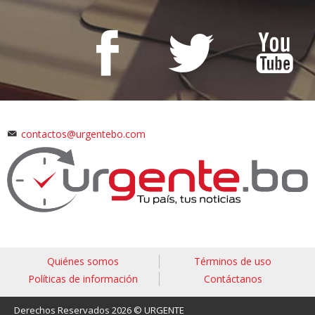
contactos@urgentebo.com
Quiénes somos
Términos de uso
Políticas de información
Contáctanos
Derechos Reservados 2026 © URGENTE