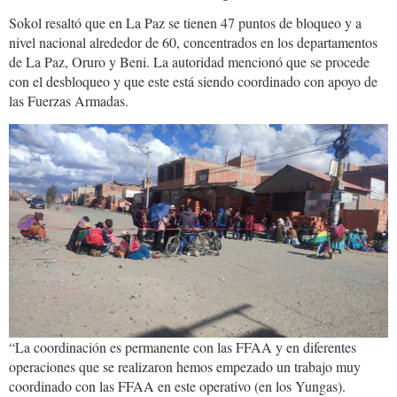
Sokol resaltó que en La Paz se tienen 47 puntos de bloqueo y a
nivel nacional alrededor de 60, concentrados en los departamentos
de La Paz, Oruro y Beni. La autoridad mencionó que se procede
con el desbloqueo y que este está siendo coordinado con apoyo de
las Fuerzas Armadas.
1bc681df-
8436-
4b96-
bc05-
d83791128178.jpg
“La coordinación es permanente con las FFAA y en diferentes
operaciones que se realizaron hemos empezado un trabajo muy
coordinado con las FFAA en este operativo (en los Yungas).