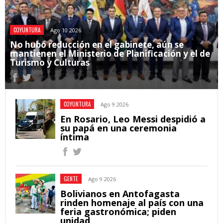
COYUNTURA
Ago 10 2026
No hubo reducción en el gabinete, aún se
mantienen el Ministerio de Planificación y el de
Turismo y Culturas
COYUNTURA
Ago 9 2026
En Rosario, Leo Messi despidió a
su papá en una ceremonia
íntima
GENTE
Ago 9 2026
Bolivianos en Antofagasta
rinden homenaje al país con una
feria gastronómica; piden
unidad