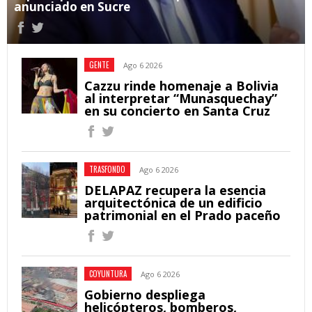
anunciado en Sucre
GENTE
Ago 6 2026
Cazzu rinde homenaje a Bolivia
al interpretar “Munasquechay”
en su concierto en Santa Cruz
TRASFONDO
Ago 6 2026
DELAPAZ recupera la esencia
arquitectónica de un edificio
patrimonial en el Prado paceño
COYUNTURA
Ago 6 2026
Gobierno despliega
helicópteros, bomberos,