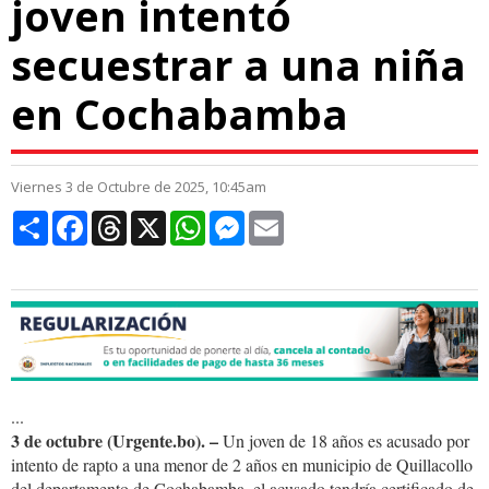
joven intentó
secuestrar a una niña
en Cochabamba
Viernes 3 de Octubre de 2025, 10:45am
Compartir
Facebook
Threads
X
WhatsApp
Messenger
Email
...
3 de octubre (Urgente.bo). –
Un joven de 18 años es acusado por
intento de rapto a una menor de 2 años en municipio de Quillacollo
del departamento de Cochabamba, el acusado tendría certificado de