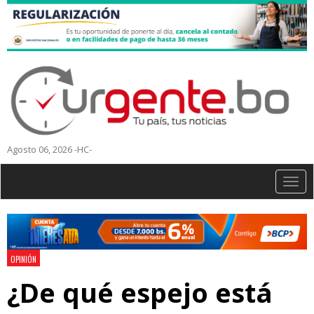
Agosto 06, 2026 -HC-
Togg
navig
OPINIÓN
¿De qué espejo está