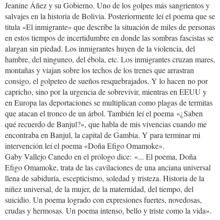
Jeanine Áñez y su Gobierno. Uno de los golpes más sangrientos y
salvajes en la historia de Bolivia. Posteriormente leí el poema que se
titula «El inmigrante» que describe la situación de miles de personas
en estos tiempos de incertidumbre en donde las sombras fascistas se
alargan sin piedad. Los inmigrantes huyen de la violencia, del
hambre, del ninguneo, del ébola, etc. Los inmigrantes cruzan mares,
montañas y viajan sobre los techos de los trenes que arrastran
consigo, el golpeteo de sueños resquebrajados. Y lo hacen no por
capricho, sino por la urgencia de sobrevivir, mientras en EEUU y
en Europa las deportaciones se multiplican como plagas de termitas
que atacan el tronco de un árbol. También leí el poema «¿Saben
qué recuerdo de Banjul?», que habla de mis vivencias cuando me
encontraba en Banjul, la capital de Gambia. Y para terminar mi
intervención leí el poema «Doña Efigo Omamoke».
Gaby Vallejo Canedo en el prólogo dice: «... El poema, Doña
Efigo Omamoke, trata de las cavilaciones de una anciana universal
llena de sabiduría, escepticismo, soledad y tristeza. Historia de la
niñez universal, de la mujer, de la maternidad, del tiempo, del
suicidio. Un poema logrado con expresiones fuertes, novedosas,
crudas y hermosas. Un poema intenso, bello y triste como la vida».