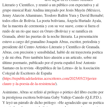
Literario y Científico, y reunió a un público con expectativa y al
grupo musical Raíz Andina integrado por Jesús Mayén (México),
Jenny Alarcón Altamirano, Teodoro Ballón Yura y David Bernabé;
todos ellos de Bolivia. La poeta boliviana, Ángela Hurtado Ayala,
fue la maestra de ceremonia y con su voz suave, como si fuera el
ruido de un río que nace en Oruro (Bolivia) y se ramifica en
Granada, abrió las puertas de la noche literaria. La presentación
estuvo a cargo del granadino Joaquín Abras, escritor, periodista y
presidente del Centro Artístico Literario y Científico de Granada.
Abras, con precisión y sensibilidad, habló de mi trayectoria poética
y de mi obra. Pero también hizo alusión a un artículo, sobre mi
último poemario, publicado por el poeta español José Antonio
Santano en la revista «República de las Letras» de la Asociación
Colegial de Escritores de España
(
https://republicadelasletras.acescritores.com/2025/05/23/javier-
claure-y-la-poesia-de-la-resistencia/
).
Asimismo, Abras se refirió al prólogo o pórtico del libro escrito por
la prestigiosa escritora boliviana Gaby Vallejo Canedo (Q.E.P.D.).
Y leyó un párrafo de dicho prólogo: «He agradecido que su poética