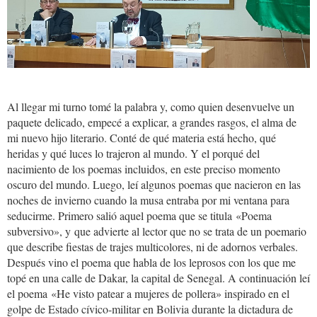
Al llegar mi turno tomé la palabra y, como quien desenvuelve un
paquete delicado, empecé a explicar, a grandes rasgos, el alma de
mi nuevo hijo literario. Conté de qué materia está hecho, qué
heridas y qué luces lo trajeron al mundo. Y el porqué del
nacimiento de los poemas incluidos, en este preciso momento
oscuro del mundo. Luego, leí algunos poemas que nacieron en las
noches de invierno cuando la musa entraba por mi ventana para
seducirme. Primero salió aquel poema que se titula «Poema
subversivo», y que advierte al lector que no se trata de un poemario
que describe fiestas de trajes multicolores, ni de adornos verbales.
Después vino el poema que habla de los leprosos con los que me
topé en una calle de Dakar, la capital de Senegal. A continuación leí
el poema «He visto patear a mujeres de pollera» inspirado en el
golpe de Estado cívico-militar en Bolivia durante la dictadura de