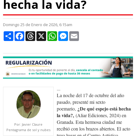
hecha la vida?
Domingo 25 de Enero de 2026, 6:15am
Compartir
Facebook
Threads
X
WhatsApp
Messenger
Email
...
La noche del 17 de octubre del año
pasado, presenté mi sexto
¿De qué espejo está hecha
poemario,
la vida?,
(Aliar Ediciones, 2024) en
Granada. Esta hermosa ciudad me
Por: Javier Claure
recibió con los brazos abiertos. El acto
Pentagrama de sol y nubes
tuvo lugar en el Centro Artístico