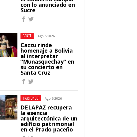
con lo anunciado en
Sucre
GENTE
Ago 6 2026
Cazzu rinde
homenaje a Bolivia
al interpretar
“Munasquechay” en
su concierto en
Santa Cruz
TRASFONDO
Ago 6 2026
DELAPAZ recupera
la esencia
arquitectónica de un
edificio patrimonial
en el Prado paceño