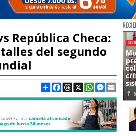
RECIE
vs República Checa:
GENT
talles del segundo
Mu
pr
undial
co
cr
sis
Compartir
Facebook
Threads
X
WhatsApp
Messenger
Email