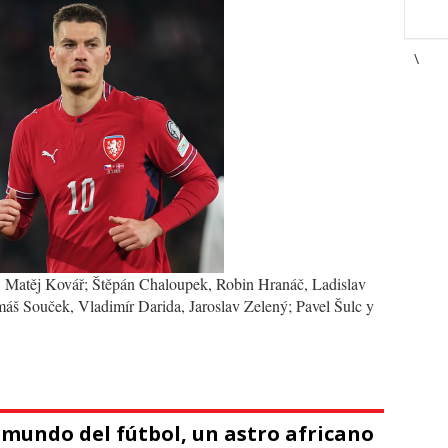
\
: Matěj Kovář; Štěpán Chaloupek, Robin Hranáč, Ladislav
áš Souček, Vladimír Darida, Jaroslav Zelený; Pavel Šulc y
mundo del fútbol, un astro africano