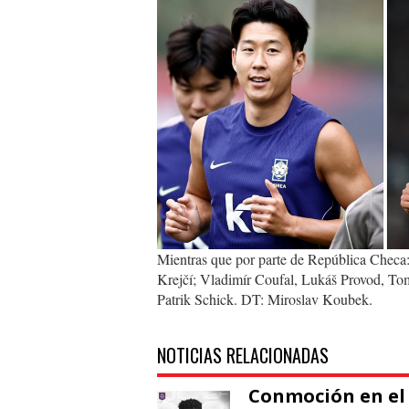
corea-
del-
sur-
vs-
republica-
checa-
1200x675.webp
Mientras que por parte de República Checa
Krejčí; Vladimír Coufal, Lukáš Provod, Tom
Patrik Schick. DT: Miroslav Koubek.
NOTICIAS RELACIONADAS
Conmoción en el 