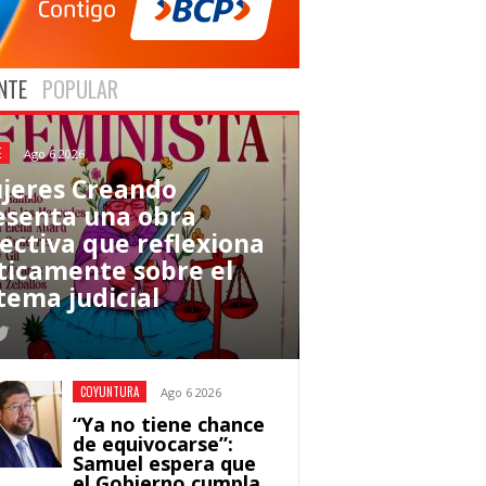
NTE
POPULAR
E
Ago 6 2026
jeres Creando
esenta una obra
lectiva que reflexiona
íticamente sobre el
tema judicial
COYUNTURA
Ago 6 2026
“Ya no tiene chance
de equivocarse”:
Samuel espera que
el Gobierno cumpla