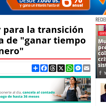
RECIE
y para la transición
GENT
sa de "ganar tiempo
Mu
pr
inero"
co
cr
sis
Compartir
Facebook
Threads
X
WhatsApp
Messenger
Email