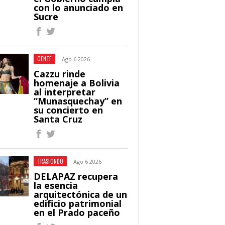
con lo anunciado en
Sucre
GENTE
Ago 6 2026
Cazzu rinde
homenaje a Bolivia
al interpretar
“Munasquechay” en
su concierto en
Santa Cruz
TRASFONDO
Ago 6 2026
DELAPAZ recupera
la esencia
arquitectónica de un
edificio patrimonial
en el Prado paceño