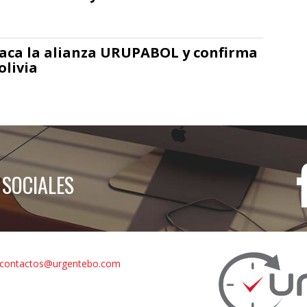
taca la alianza URUPABOL y confirma
livia
 SOCIALES
contactos@urgentebo.com