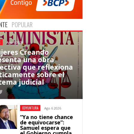
NTE
POPULAR
E
Ago 6 2026
jeres Creando
esenta una obra
lectiva que reflexiona
íticamente sobre el
tema judicial
COYUNTURA
Ago 6 2026
“Ya no tiene chance
de equivocarse”:
Samuel espera que
el Gobierno cumpla