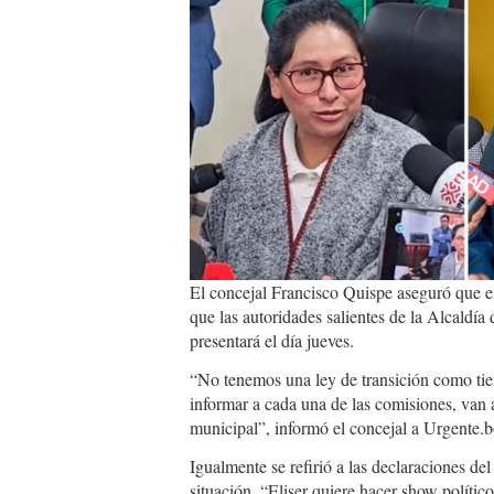
whatsapp_image_2026
04-
07_at_7.04.31_pm.jpe
El concejal Francisco Quispe aseguró que en
que las autoridades salientes de la Alcaldía
presentará el día jueves.
“No tenemos una ley de transición como tie
informar a cada una de las comisiones, van 
municipal”, informó el concejal a Urgente.b
Igualmente se refirió a las declaraciones del
situación. “Eliser quiere hacer show polític