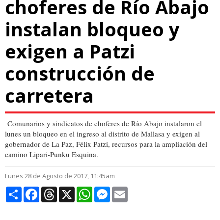
choferes de Río Abajo
instalan bloqueo y
exigen a Patzi
construcción de
carretera
Comunarios y sindicatos de choferes de Río Abajo instalaron el
lunes un bloqueo en el ingreso al distrito de Mallasa y exigen al
gobernador de La Paz, Félix Patzi, recursos para la ampliación del
camino Lipari-Punku Esquina.
Lunes 28 de Agosto de 2017, 11:45am
Compartir
Facebook
Threads
X
WhatsApp
Messenger
Email