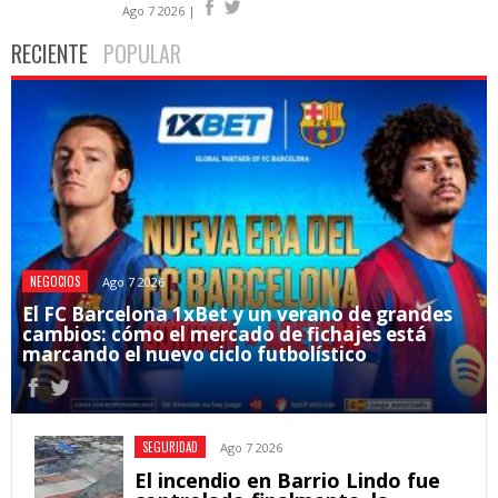
Ago 7 2026 |
RECIENTE
POPULAR
NEGOCIOS
Ago 7 2026
El FC Barcelona 1xBet y un verano de grandes
cambios: cómo el mercado de fichajes está
marcando el nuevo ciclo futbolístico
SEGURIDAD
Ago 7 2026
El incendio en Barrio Lindo fue